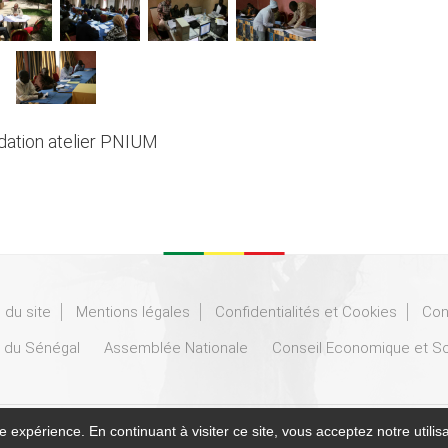
idation atelier PNIUM
 du site
Mentions légales
Confidentialités et Cookies
Con
 du Sénégal
Assemblée Nationale
Conseil Economique et So
Réalisé
e expérience. En continuant à visiter ce site, vous acceptez notre utili