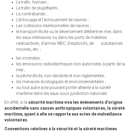
Le trafic humain ;
Le trafic de stupéfiants ;
La contrebande ;
L’échouage et l’échouement de navires ;
Les collisions intentionnelles de navires ;
le transport illicite ou le déversement délibéré en mer, dans
les eaux intérieures ou dans les ports de matières
radioactives, d’armes NBC, d’explosifs, de substances
nocives, etc. ;
les incendies ;
les émissions radioélectriques non autorisées à partir de la
mer ;
la pêche illicite, non déclarée et non réglementée ;
les menaces écologiques et environnementales ;
ou tout autre acte pouvant porter atteinte à la sûreté
maritime dans les eaux sous juridiction nationale.
En effet, si la
sécurité maritime vise les événements d’origine
accidentelle sans causes anthropiques volontaires, la sûreté
maritime, quant à elle se rapporte aux actes de malveillance
volontaires.
Conventions relatives à la sécurité et la sûreté maritimes